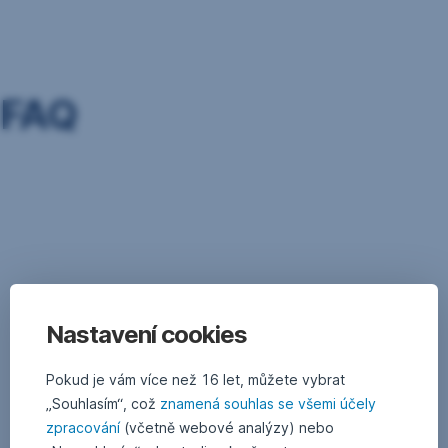
Přeskočit
navigaci
FAQ
Disclaimer
This
material
is
an
Nastavení cookies
advertisement
and
Pokud je vám více než 16 let, můžete vybrat
serves
„Souhlasím“, což
znamená souhlas se všemi účely
only
zpracování
(včetně webové analýzy) nebo
to