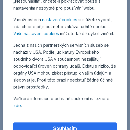
„Nesouhlasím“, chcete-li pokračovat pouze s
provide
additional
nastavením nezbytné pro používání webu.
information
V možnostech
nastavení cookies
si můžete vybrat,
about
the
zda chcete přijmout nebo zakázat určité cookies.
mutual
Vaše nastavení cookies
můžete také kdykoli změnit.
funds
managed
Jedna z našich partnerských servisních služeb se
by
nachází v USA. Podle judikatury Evropského
Erste
soudního dvora USA v současnosti nezajišťují
Asset
odpovídající úroveň ochrany údajů. Existuje riziko, že
Management
orgány USA mohou získat přístup k vašim údajům a
GmbH
sledovat je. Proti této praxi neexistují žádné účinné
("Erste
právní prostředky.
AM").
Veškeré informace o ochraně soukromí naleznete
Basic
zde
.
documents
about
the
mutual
Souhlasím