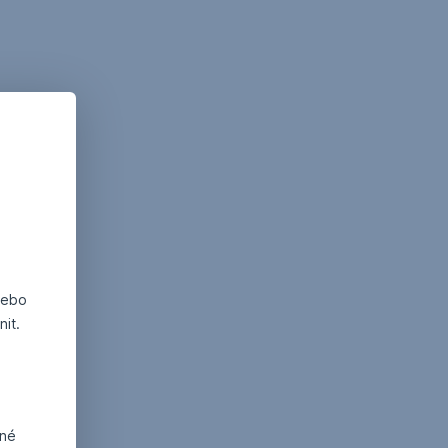
nebo
it.
dné