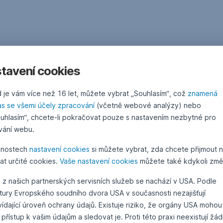
tavení cookies
 je vám více než 16 let, můžete vybrat „Souhlasím“, což
znamená
as se všemi účely zpracování
(včetně webové analýzy) nebo
uhlasím“, chcete-li pokračovat pouze s nastavením nezbytné pro
vání webu.
žnostech
nastavení cookies
si můžete vybrat, zda chcete přijmout 
at určité cookies.
Vaše nastavení cookies
můžete také kdykoli změn
 z našich partnerských servisních služeb se nachází v USA. Podle
atury Evropského soudního dvora USA v současnosti nezajišťují
ídající úroveň ochrany údajů. Existuje riziko, že orgány USA mohou
 přístup k vašim údajům a sledovat je. Proti této praxi neexistují žá