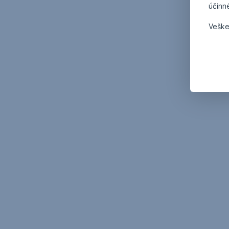
účinn
Veške