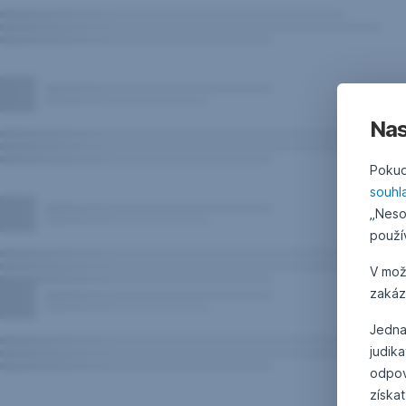
Nas
Pokud
souhl
„Neso
použí
V mo
zakáz
Jedna
judik
odpov
získat