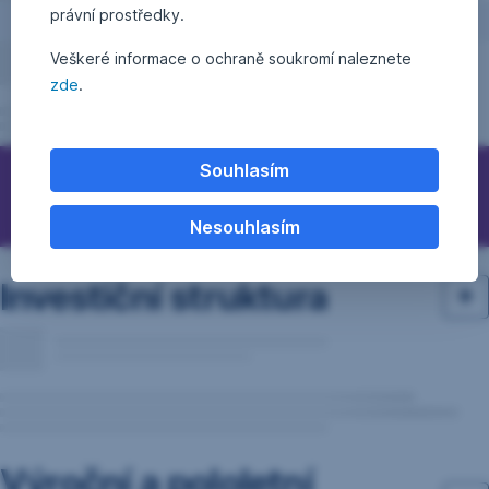
právní prostředky.
Veškeré informace o ochraně soukromí naleznete
zde
.
Souhlasím
Otázky, podněty, nápady?
Nesouhlasím
Investiční struktura
Výroční a pololetní