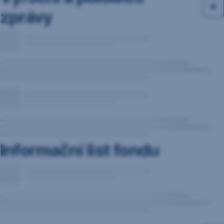
zprávy
Informační list fondu