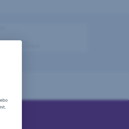
nebo
it.