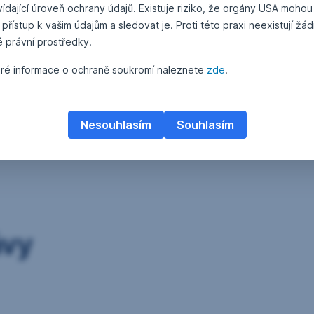
ídající úroveň ochrany údajů. Existuje riziko, že orgány USA mohou
 přístup k vašim údajům a sledovat je. Proti této praxi neexistují žá
é právní prostředky.
ré informace o ochraně soukromí naleznete
zde
.
Nesouhlasím
Souhlasím
ávy