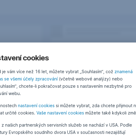
tavení cookies
 je vám více než 16 let, můžete vybrat „Souhlasím“, což
znamená
as se všemi účely zpracování
(včetně webové analýzy) nebo
uhlasím“, chcete-li pokračovat pouze s nastavením nezbytné pro
vání webu.
žnostech
nastavení cookies
si můžete vybrat, zda chcete přijmout 
at určité cookies.
Vaše nastavení cookies
můžete také kdykoli změn
Otázky, podněty, nápady?
 z našich partnerských servisních služeb se nachází v USA. Podle
atury Evropského soudního dvora USA v současnosti nezajišťují