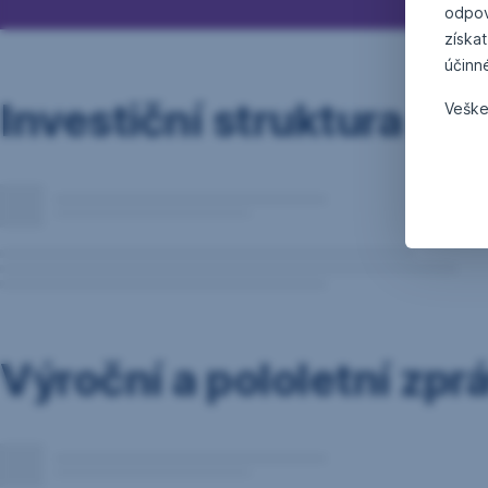
odpov
získat
účinn
Investiční struktura
Veške
Výroční a pololetní zpr