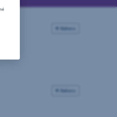
dné
Nahoru
Nahoru