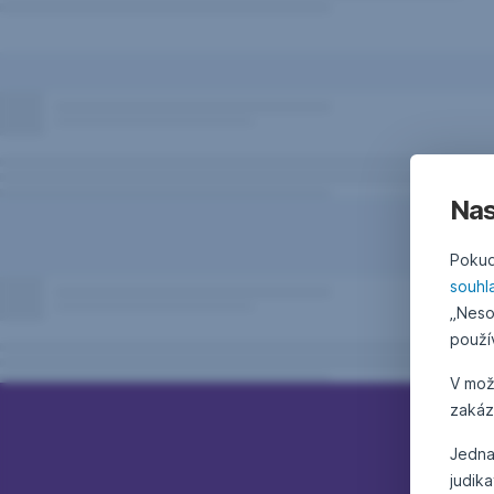
Nas
Pokud
souhl
„Neso
použí
V mo
zakáz
Jedna
judik