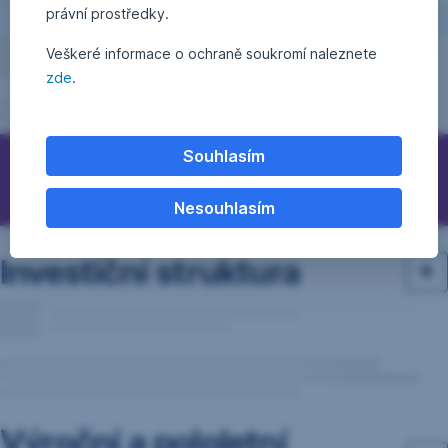
právní prostředky.
Veškeré informace o ochraně soukromí naleznete
zde
.
Souhlasím
Otázky, podněty, nápady?
Nesouhlasím
Investiční struktura
Výroční a pololetní