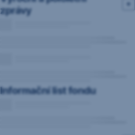
zprávy
Informační list fondu