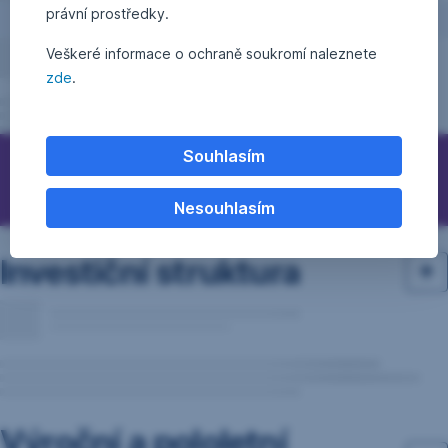
právní prostředky.
Veškeré informace o ochraně soukromí naleznete
zde
.
Souhlasím
Otázky, podněty, nápady?
Nesouhlasím
Investiční struktura
Výroční a pololetní