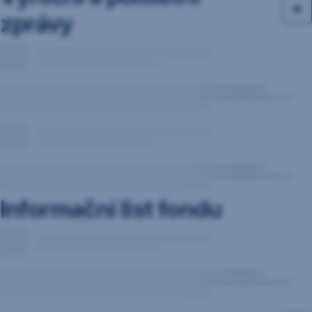
zprávy
Informační list fondu