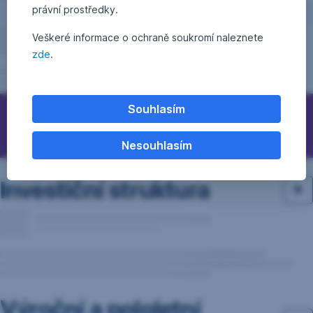
právní prostředky.
Veškeré informace o ochraně soukromí naleznete
zde
.
Souhlasím
Otázky, podněty, nápady?
Nesouhlasím
Investiční struktura
Výroční a pololetní