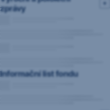
zprávy
Informační list fondu