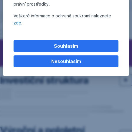
právní prostředky.
Veškeré informace o ochraně soukromí naleznete
zde
.
Souhlasím
Otázky, podněty, nápady?
Nesouhlasím
Investiční struktura
Výroční a pololetní