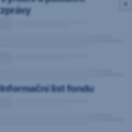
zprávy
Informační list fondu