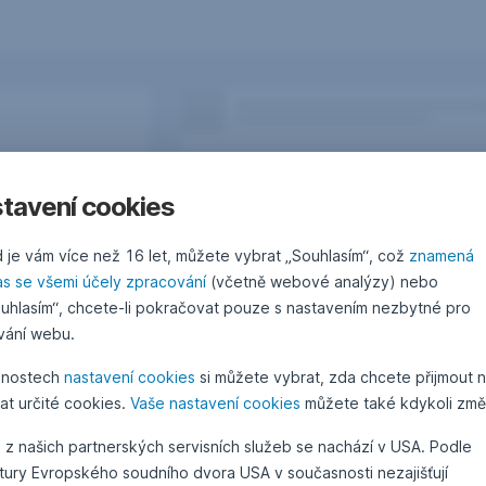
tavení cookies
 je vám více než 16 let, můžete vybrat „Souhlasím“, což
znamená
as se všemi účely zpracování
(včetně webové analýzy) nebo
uhlasím“, chcete-li pokračovat pouze s nastavením nezbytné pro
vání webu.
žnostech
nastavení cookies
si můžete vybrat, zda chcete přijmout 
at určité cookies.
Vaše nastavení cookies
můžete také kdykoli změn
Otázky, podněty, nápady?
 z našich partnerských servisních služeb se nachází v USA. Podle
atury Evropského soudního dvora USA v současnosti nezajišťují