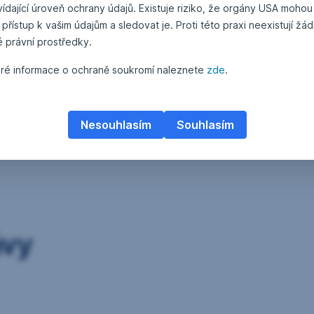
ídající úroveň ochrany údajů. Existuje riziko, že orgány USA mohou
 přístup k vašim údajům a sledovat je. Proti této praxi neexistují žá
é právní prostředky.
ré informace o ochraně soukromí naleznete
zde
.
Nesouhlasím
Souhlasím
ávy