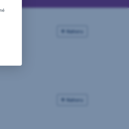
dné
Nahoru
Nahoru