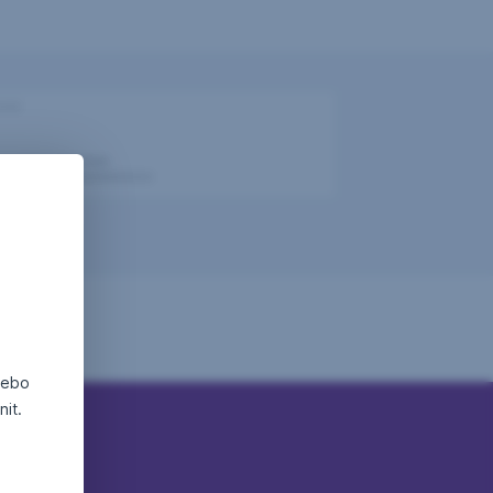
nebo
it.