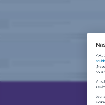
Nas
Pokud
souhl
„Neso
použí
V mo
zakáz
Jedna
judik