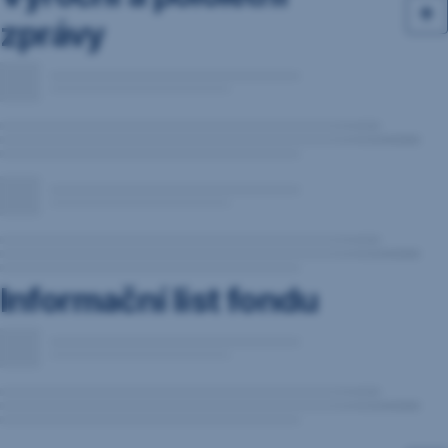
zprávy
Informační list fondu