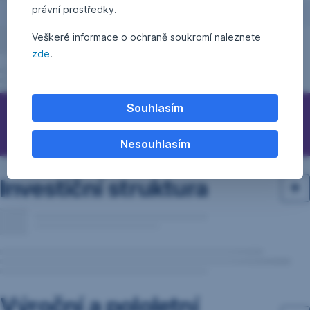
právní prostředky.
Veškeré informace o ochraně soukromí naleznete
zde
.
Souhlasím
Otázky, podněty, nápady?
Nesouhlasím
Investiční struktura
Výroční a pololetní