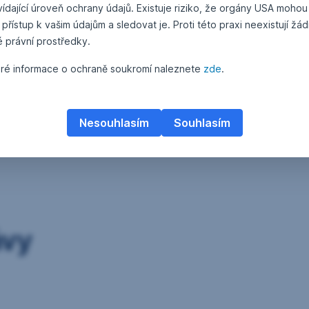
ídající úroveň ochrany údajů. Existuje riziko, že orgány USA mohou
 přístup k vašim údajům a sledovat je. Proti této praxi neexistují žá
é právní prostředky.
ré informace o ochraně soukromí naleznete
zde
.
Nesouhlasím
Souhlasím
ávy