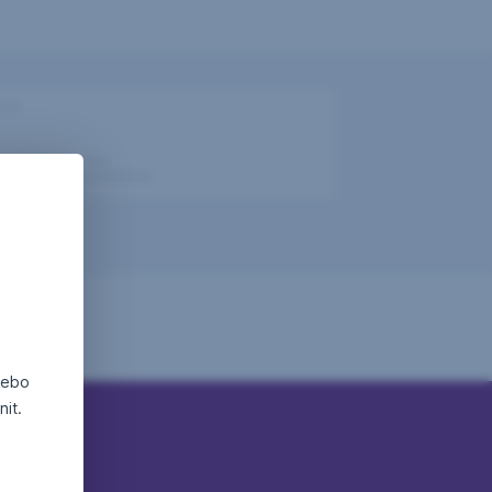
nebo
it.