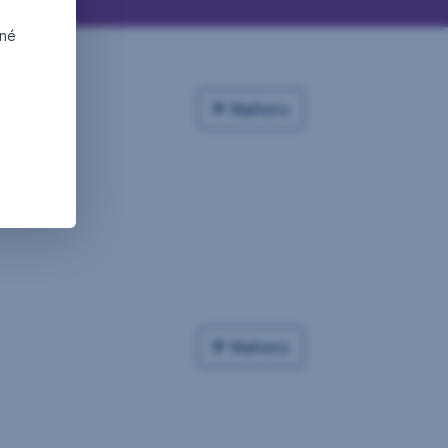
dné
Nahoru
Nahoru