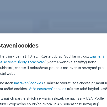
tavení cookies
 je vám více než 16 let, můžete vybrat „Souhlasím“, což
znamená
as se všemi účely zpracování
(včetně webové analýzy) nebo
uhlasím“, chcete-li pokračovat pouze s nastavením nezbytné pro
vání webu.
žnostech
nastavení cookies
si můžete vybrat, zda chcete přijmout 
at určité cookies.
Vaše nastavení cookies
můžete také kdykoli změn
Otázky, podněty, nápady?
 z našich partnerských servisních služeb se nachází v USA. Podle
atury Evropského soudního dvora USA v současnosti nezajišťují