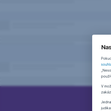
Nas
Pokud
souhl
„Neso
použí
V mo
zakáz
Jedna
judik