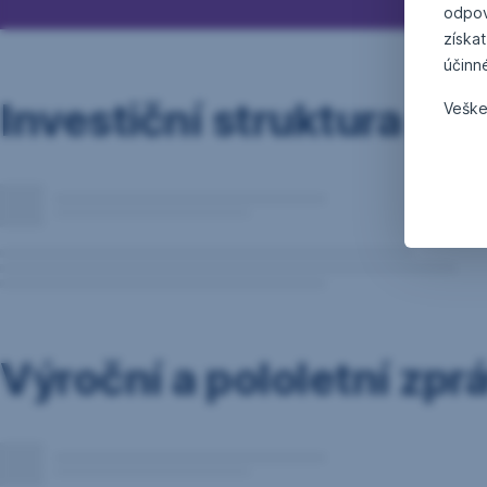
odpov
získat
účinn
Investiční struktura
Veške
Výroční a pololetní zpr