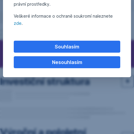
právní prostředky.
Veškeré informace o ochraně soukromí naleznete
zde
.
Souhlasím
Otázky, podněty, nápady?
Nesouhlasím
Investiční struktura
Výroční a pololetní