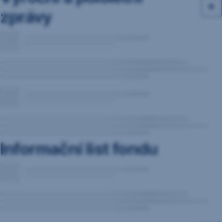
zprávy
Informační list fondu