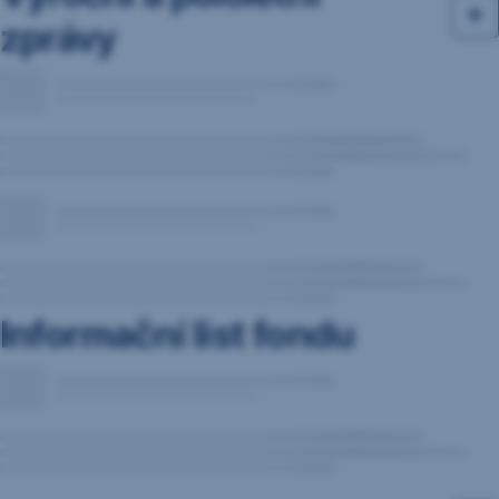
zprávy
Informační list fondu