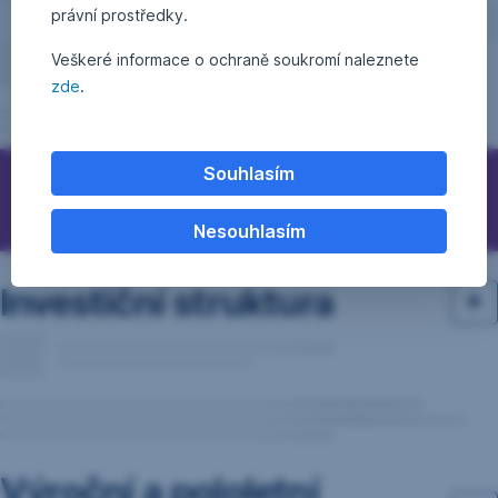
právní prostředky.
Veškeré informace o ochraně soukromí naleznete
zde
.
Souhlasím
Otázky, podněty, nápady?
Nesouhlasím
Investiční struktura
Výroční a pololetní