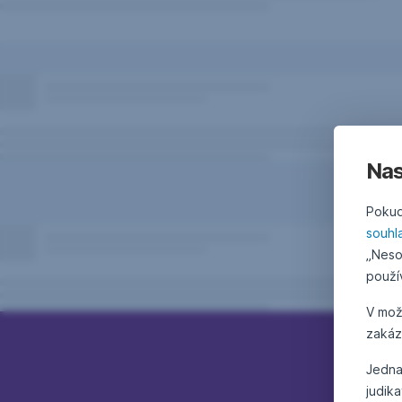
Nas
Pokud
souhl
„Neso
použí
V mo
zakáz
Jedna
judik