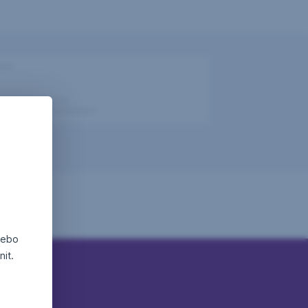
nebo
it.