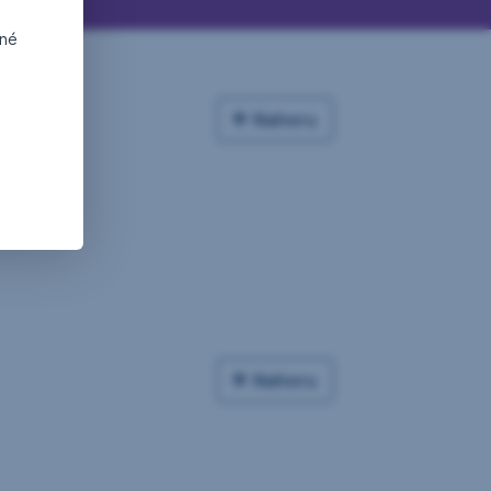
dné
Nahoru
Nahoru