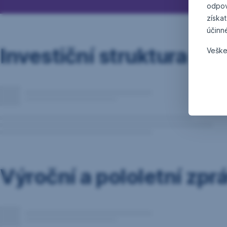
odpov
získat
účinn
Investiční struktura
Veške
Výroční a pololetní zpr