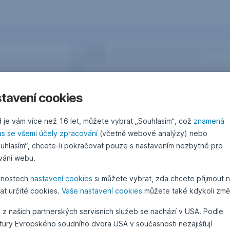
tavení cookies
 je vám více než 16 let, můžete vybrat „Souhlasím“, což
znamená
as se všemi účely zpracování
(včetně webové analýzy) nebo
uhlasím“, chcete-li pokračovat pouze s nastavením nezbytné pro
vání webu.
žnostech
nastavení cookies
si můžete vybrat, zda chcete přijmout 
at určité cookies.
Vaše nastavení cookies
můžete také kdykoli změn
Otázky, podněty, nápady?
 z našich partnerských servisních služeb se nachází v USA. Podle
atury Evropského soudního dvora USA v současnosti nezajišťují