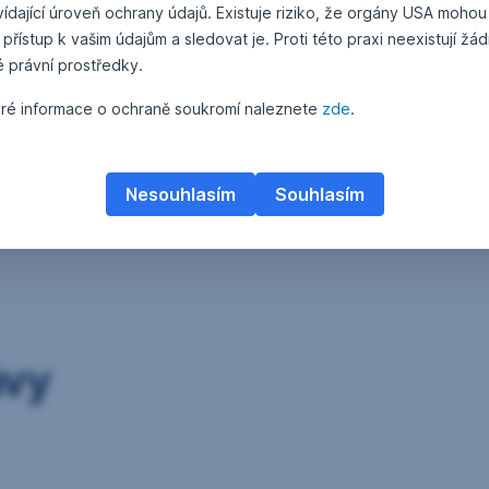
ídající úroveň ochrany údajů. Existuje riziko, že orgány USA mohou
 přístup k vašim údajům a sledovat je. Proti této praxi neexistují žá
é právní prostředky.
ré informace o ochraně soukromí naleznete
zde
.
Nesouhlasím
Souhlasím
ávy