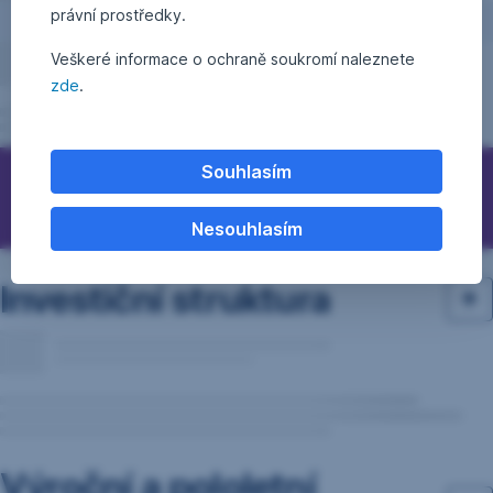
právní prostředky.
Veškeré informace o ochraně soukromí naleznete
zde
.
Souhlasím
Otázky, podněty, nápady?
Nesouhlasím
Investiční struktura
Výroční a pololetní