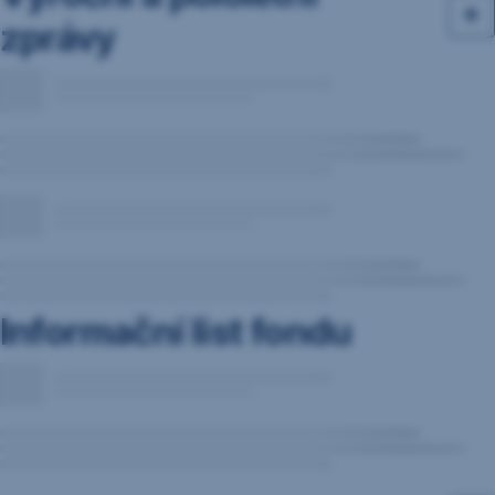
zprávy
Informační list fondu