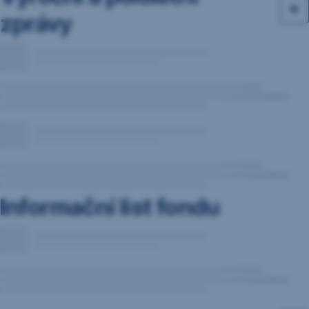
zprávy
Informační list fondu