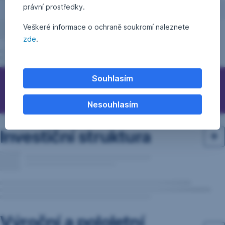
právní prostředky.
Veškeré informace o ochraně soukromí naleznete
zde
.
Souhlasím
Otázky, podněty, nápady?
Nesouhlasím
Investiční struktura
Výroční a pololetní