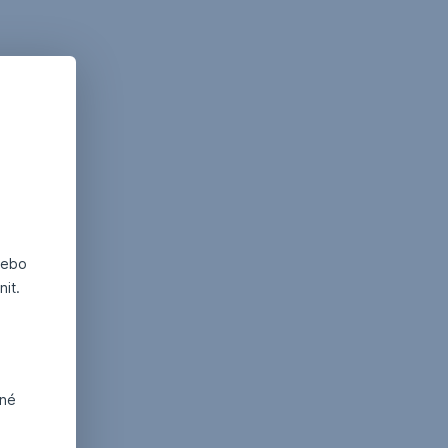
nebo
it.
dné