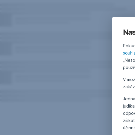
Nas
Pokud
souhl
„Neso
použí
V mo
zakáz
Jedna
judik
odpov
získat
účinn