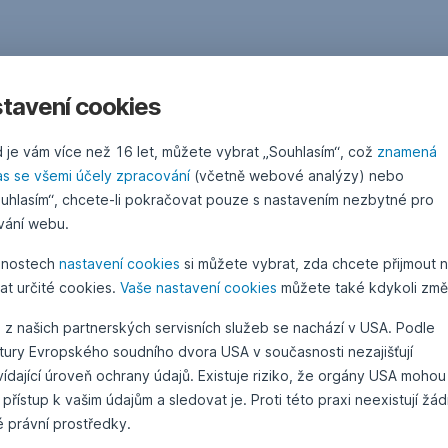
tavení cookies
 je vám více než 16 let, můžete vybrat „Souhlasím“, což
znamená
as se všemi účely zpracování
(včetně webové analýzy) nebo
uhlasím“, chcete-li pokračovat pouze s nastavením nezbytné pro
vání webu.
žnostech
nastavení cookies
si můžete vybrat, zda chcete přijmout 
at určité cookies.
Vaše nastavení cookies
můžete také kdykoli změn
 z našich partnerských servisních služeb se nachází v USA. Podle
atury Evropského soudního dvora USA v současnosti nezajišťují
ídající úroveň ochrany údajů. Existuje riziko, že orgány USA mohou
 přístup k vašim údajům a sledovat je. Proti této praxi neexistují žá
é právní prostředky.