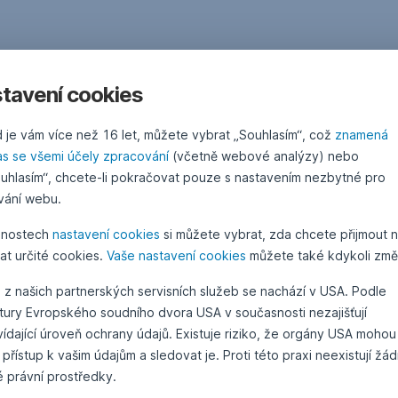
tavení cookies
 je vám více než 16 let, můžete vybrat „Souhlasím“, což
znamená
as se všemi účely zpracování
(včetně webové analýzy) nebo
uhlasím“, chcete-li pokračovat pouze s nastavením nezbytné pro
vání webu.
žnostech
nastavení cookies
si můžete vybrat, zda chcete přijmout 
at určité cookies.
Vaše nastavení cookies
můžete také kdykoli změn
 z našich partnerských servisních služeb se nachází v USA. Podle
atury Evropského soudního dvora USA v současnosti nezajišťují
ídající úroveň ochrany údajů. Existuje riziko, že orgány USA mohou
 přístup k vašim údajům a sledovat je. Proti této praxi neexistují žá
é právní prostředky.