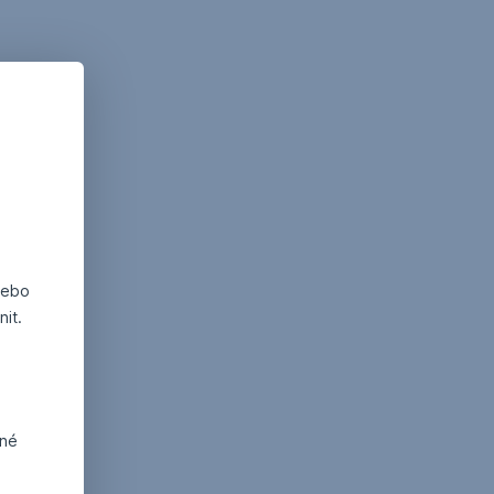
nebo
it.
dné