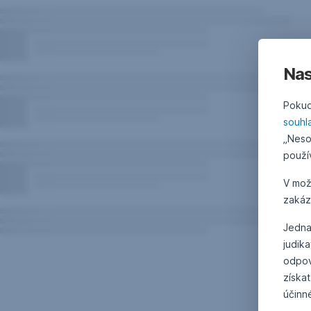
Nas
Pokud
souhl
„Neso
použí
V mo
zakáz
Jedna
judik
odpov
získat
účinn