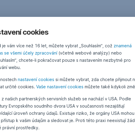
tavení cookies
 je vám více než 16 let, můžete vybrat „Souhlasím“, což
znamená
as se všemi účely zpracování
(včetně webové analýzy) nebo
uhlasím“, chcete-li pokračovat pouze s nastavením nezbytné pro
vání webu.
žnostech
nastavení cookies
si můžete vybrat, zda chcete přijmout 
at určité cookies.
Vaše nastavení cookies
můžete také kdykoli změn
 z našich partnerských servisních služeb se nachází v USA. Podle
atury Evropského soudního dvora USA v současnosti nezajišťují
ídající úroveň ochrany údajů. Existuje riziko, že orgány USA mohou
 přístup k vašim údajům a sledovat je. Proti této praxi neexistují žá
é právní prostředky.