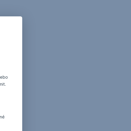
nebo
it.
dné