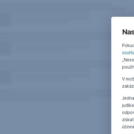
Nas
Pokud
souhl
„Neso
použí
V mo
zakáz
Jedna
judik
odpov
získat
účinn