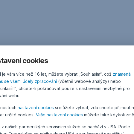
tavení cookies
 je vám více než 16 let, můžete vybrat „Souhlasím“, což
znamená
as se všemi účely zpracování
(včetně webové analýzy) nebo
uhlasím“, chcete-li pokračovat pouze s nastavením nezbytné pro
vání webu.
žnostech
nastavení cookies
si můžete vybrat, zda chcete přijmout 
at určité cookies.
Vaše nastavení cookies
můžete také kdykoli změn
 z našich partnerských servisních služeb se nachází v USA. Podle
atury Evropského soudního dvora USA v současnosti nezajišťují