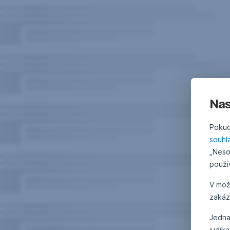
Nas
Pokud
souhl
„Neso
použí
V mo
zakáz
Jedna
judik