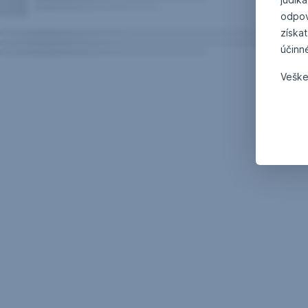
odpov
získat
účinn
Veške