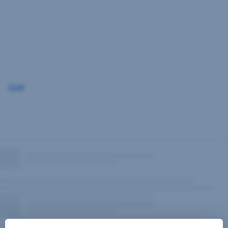
Přeskočit
navigaci
Zpět