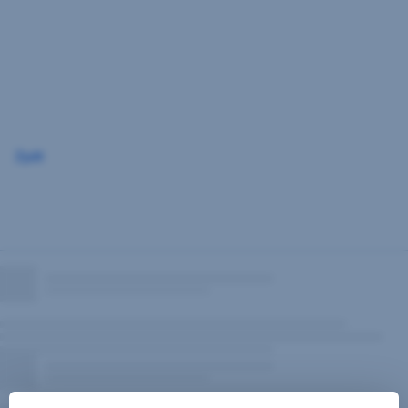
Přeskočit
navigaci
Zpět