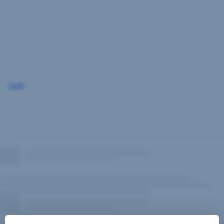
Přeskočit
navigaci
Zpět