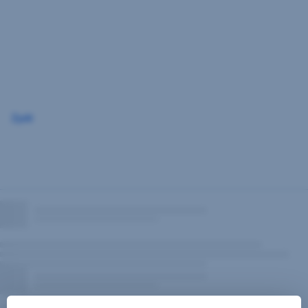
Přeskočit
navigaci
Zpět