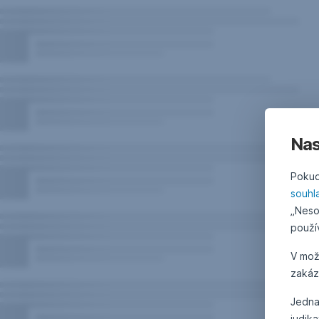
Nas
Pokud
souhl
„Neso
použí
V mo
zakáz
Jedna
judik