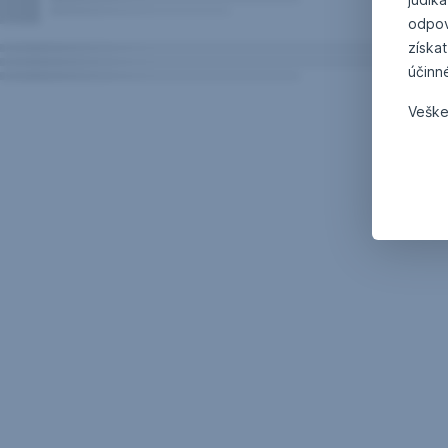
odpov
získat
účinn
Veške