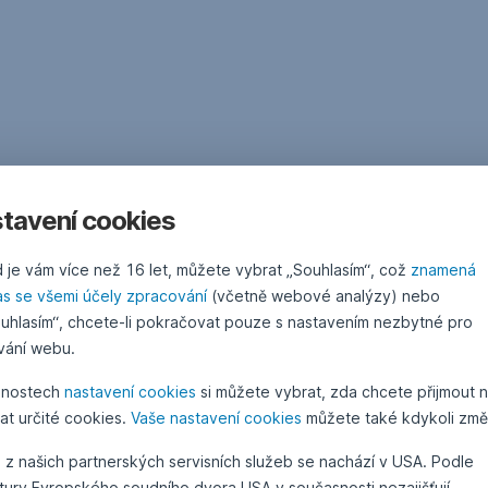
tavení cookies
 je vám více než 16 let, můžete vybrat „Souhlasím“, což
znamená
as se všemi účely zpracování
(včetně webové analýzy) nebo
uhlasím“, chcete-li pokračovat pouze s nastavením nezbytné pro
vání webu.
žnostech
nastavení cookies
si můžete vybrat, zda chcete přijmout 
at určité cookies.
Vaše nastavení cookies
můžete také kdykoli změn
 z našich partnerských servisních služeb se nachází v USA. Podle
atury Evropského soudního dvora USA v současnosti nezajišťují