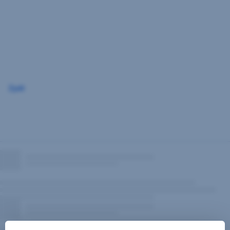
Přeskočit
navigaci
Zpět