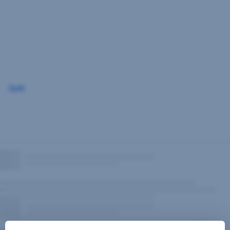
Přeskočit
navigaci
Zpět