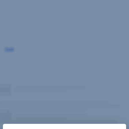
Přeskočit
navigaci
Zpět