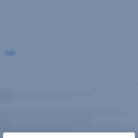
Přeskočit
navigaci
Zpět