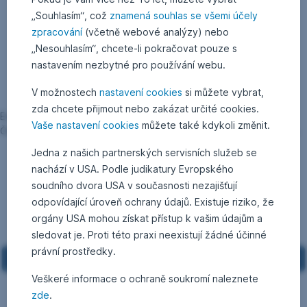
„Souhlasím“, což
znamená souhlas se všemi účely
zpracování
(včetně webové analýzy) nebo
„Nesouhlasím“, chcete-li pokračovat pouze s
nastavením nezbytné pro používání webu.
V možnostech
nastavení cookies
si můžete vybrat,
zda chcete přijmout nebo zakázat určité cookies.
Erste Asset Management má kanceláře v Rakousku, Chorvatsku,
Vaše nastavení cookies
můžete také kdykoli změnit.
České republice, Německu, Maďarsku, Rumunsku a na Slovensku.
Jedna z našich partnerských servisních služeb se
nachází v USA. Podle judikatury Evropského
soudního dvora USA v současnosti nezajišťují
odpovídající úroveň ochrany údajů. Existuje riziko, že
orgány USA mohou získat přístup k vašim údajům a
sledovat je. Proti této praxi neexistují žádné účinné
právní prostředky.
Veškeré informace o ochraně soukromí naleznete
zde
.