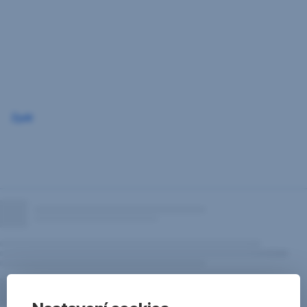
Přeskočit
navigaci
Zpět