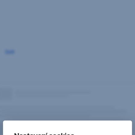
Přeskočit
navigaci
Zpět