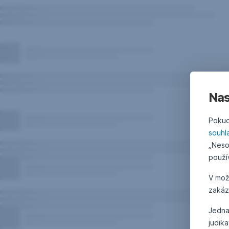
Nas
Pokud
souhl
„Neso
použí
V mo
zakáz
Jedna
judik