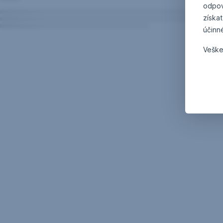
odpov
získat
účinn
Veške