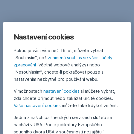
Společnosti
jsou
aktivně
vybírány
na
Nastavení cookies
základě
fundamentálních
kritérií.
Pokud je vám více než 16 let, můžete vybrat
„Souhlasím“, což
znamená souhlas se všemi účely
zpracování
(včetně webové analýzy) nebo
„Nesouhlasím“, chcete-li pokračovat pouze s
nastavením nezbytné pro používání webu.
V možnostech
nastavení cookies
si můžete vybrat,
zda chcete přijmout nebo zakázat určité cookies.
Široká
Vaše nastavení cookies
můžete také kdykoli změnit.
diverzifikace
Jedna z našich partnerských servisních služeb se
nachází v USA. Podle judikatury Evropského
Investujete
soudního dvora USA v současnosti nezajišťují
do