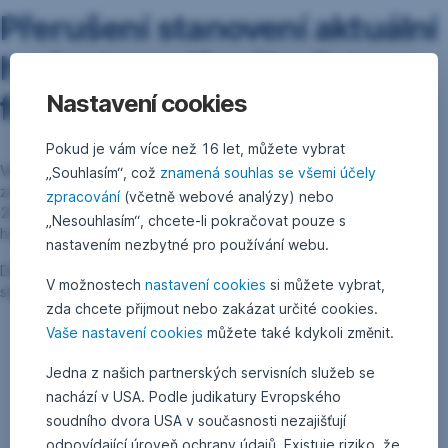
Přerušení stanovení aktuální
hodnoty podílového listu
fondu ERSTE STOCK JAPAN
Nastavení cookies
Pokud je vám více než 16 let, můžete vybrat
Ve dnech od 3. 5.2021 do 5. 5. 2021 bude Japonská burza
„Souhlasím“, což
znamená souhlas se všemi účely
zavřena z důvodu svátku „Golden Week“. Proto nelze od 4. 5.
zpracování
(včetně webové analýzy) nebo
2021 do 6. 5. 2021 pro fond ERSTE STOCK JAPAN stanovovat
„Nesouhlasím“, chcete-li pokračovat pouze s
hodnoty podílových listů.
nastavením nezbytné pro používání webu.
Další hodnota podílového listu fondu ERSTE STOCK JAPAN opět
V možnostech
nastavení cookies
si můžete vybrat,
stanovena a zveřejněna dne 7. 5. 2021.
zda chcete přijmout nebo zakázat určité cookies.
Vaše nastavení cookies
můžete také kdykoli změnit.
Jedna z našich partnerských servisních služeb se
nachází v USA. Podle judikatury Evropského
soudního dvora USA v současnosti nezajišťují
Go back
odpovídající úroveň ochrany údajů. Existuje riziko, že