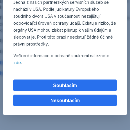
ERSTE RESPONSIBLE STOCK EUROPE (přejímající fond) s účinností
Jedna z našich partnerských servisních služeb se
k 10. 8. 2021.
nachází v USA. Podle judikatury Evropského
soudního dvora USA v současnosti nezajišťují
Podílníci budou o sloučení informováni přímo dle § 133 rakouského
odpovídající úroveň ochrany údajů. Existuje riziko, že
zákona
o investičních fondech z roku 2011.
orgány USA mohou získat přístup k vašim údajům a
sledovat je. Proti této praxi neexistují žádné účinné
Dne 10. 8. 2021 fond ERSTE STOCK EUROPE zaniká.
právní prostředky.
Další podrobnosti jsou Vám k dispozici na:
Veškeré informace o ochraně soukromí naleznete
https://issuerinfo.oekb.at/dokument.html?doc_id=155529
zde
.
https://issuerinfo.oekb.at/dokument.html?doc_id=155584
Souhlasím
Nesouhlasím