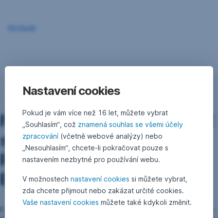
Go back
Nastavení cookies
Pokud je vám více než 16 let, můžete vybrat
Fond
ERSTE STOCK EUROPE
„Souhlasím“, což
znamená souhlas se všemi účely
se sloučí s
fondem ERSTE
zpracování
(včetně webové analýzy) nebo
„Nesouhlasím“, chcete-li pokračovat pouze s
RESPONSIBLE STOCK
nastavením nezbytné pro používání webu.
EUROPE
ke dni 10. 8. 2021
V možnostech
nastavení cookies
si můžete vybrat,
zda chcete přijmout nebo zakázat určité cookies.
Vaše nastavení cookies
můžete také kdykoli změnit.
Fond ERSTE STOCK EUROPE (zanikající fond) se slučuje s fondem