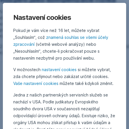
V horním grafu jsme viděli, že nominální výnosy v čase kolísají. Ve
Nastavení cookies
druhém kroku nás zajímá riziková prémie (spread), protože ta
udává nadvýnos, který očekáváme od rizikovější investice. Zde
jsme z výše uvedeného příkladu vybrali segment s úvěrovým
Pokud je vám více než 16 let, můžete vybrat
ratingem BBB.
„Souhlasím“, což
znamená souhlas se všemi účely
zpracování
(včetně webové analýzy) nebo
Z výše uvedeného grafu si můžeme snadno sami vypočítat aktuální
„Nesouhlasím“, chcete-li pokračovat pouze s
rozpětí (údaje z indexů):
nastavením nezbytné pro používání webu.
V možnostech
nastavení cookies
si můžete vybrat,
zda chcete přijmout nebo zakázat určité cookies.
+ BBB yield BBB
4.63 %
Vaše nastavení cookies
můžete také kdykoli změnit.
Jedna z našich partnerských servisních služeb se
– 5Y yield German Bund
2,59 %
nachází v USA. Podle judikatury Evropského
soudního dvora USA v současnosti nezajišťují
odpovídající úroveň ochrany údajů. Existuje riziko, že
orgány USA mohou získat přístup k vašim údajům a
Spread:
2.04 %