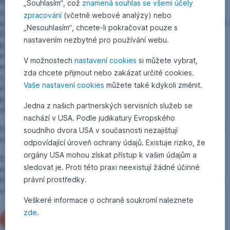
třídy jsou nově klasifikovány jako podílové listy třídy CZK C – bez
„Souhlasím“, což
znamená souhlas se všemi účely
omezení typu investorů, reinvestiční. Od 2. dubna 2024 pak
zpracování
(včetně webové analýzy) nebo
mohou být nově vydávány podílové listy nové třídy označené CZK
„Nesouhlasím“, chcete-li pokračovat pouze s
DIP C – pro vybrané typy investorů, reinvestiční. Vlastníkem
nastavením nezbytné pro používání webu.
podílových listů třídy CZK DIP C se mohou stát pouze investoři
investující v rámci smlouvy o založení a vedení dlouhodobého
V možnostech
nastavení cookies
si můžete vybrat,
investičního produktu uzavřené s Českou spořitelnou, a.s.
zda chcete přijmout nebo zakázat určité cookies.
(„Smlouva o dlouhodobém investičním produktu“) a dále pak
Vaše nastavení cookies
můžete také kdykoli změnit.
investiční společnost Erste Asset Management, GmbH. Třídy
podílových listů CZK C a CZK DIP C se liší výší úplaty za
Jedna z našich partnerských servisních služeb se
obhospodařování a administraci.
nachází v USA. Podle judikatury Evropského
Uvedená změna statutu nepodléhá předchozímu schválení České
soudního dvora USA v současnosti nezajišťují
národní banky.
odpovídající úroveň ochrany údajů. Existuje riziko, že
orgány USA mohou získat přístup k vašim údajům a
S novým zněním statutů a se sdělením klíčových informací se
sledovat je. Proti této praxi neexistují žádné účinné
mohou podílníci seznámit na internetové adrese
právní prostředky.
https://www.erste-am.cz/cs/privatni-investori nebo na Investičním
centru České spořitelny, a.s. a na jejích pobočkách.
Veškeré informace o ochraně soukromí naleznete
zde
.
Statut ke stažení zde
,