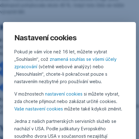
dluhopisů pohybovala okolo 40 %, i když toto číslo se může
výrazně lišit.
Kreditní spready: Riziková prémie
Nastavení cookies
Kreditní spread je rozdíl mezi výnosem high yield dluhopisu a
státního dluhopisu (například německého Bundu) se srovnatelnou
Pokud je vám více než 16 let, můžete vybrat
splatností. Tento spread kompenzuje investory za:
„Souhlasím“, což
znamená souhlas se všemi účely
Riziko selhání
zpracování
(včetně webové analýzy) nebo
Riziko likvidity (high yield dluhopisy se hůře a pomaleji
„Nesouhlasím“, chcete-li pokračovat pouze s
prodávají)
nastavením nezbytné pro používání webu.
Tržní volatilitu
V možnostech
nastavení cookies
si můžete vybrat,
Například pokud německý pětiletý Bund nese výnos 2 % a high
zda chcete přijmout nebo zakázat určité cookies.
yield dluhopis 6 %, pak je úvěrový spread 4 procentní body, neboli
Vaše nastavení cookies
můžete také kdykoli změnit.
400 bazických bodů (bps).
Jedna z našich partnerských servisních služeb se
Vyplatí se stále investovat do high
nachází v USA. Podle judikatury Evropského
yield dluhopisů?
soudního dvora USA v současnosti nezajišťují