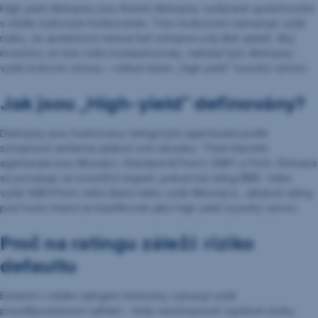
High yield dluhopisy jsou firemní dluhopisy vydávané společnostmi
s nižším úvěrovým hodnocením. Toto hodnocení naznačuje vyšší
riziko, že společnost nemusí být schopna svůj dluh splatit. Aby
investory za toto riziko kompenzovaly, nabízejí tyto dluhopisy
vyšší úrokové výnosy – odtud název „high yield“ (vysoký výnos).
Jak jsou „High-yield“ definovány?
Dluhopisy jsou hodnoceny ratingovými agenturami podle
schopnosti emitenta splácet své závazky. Třemi hlavními
agenturami jsou Moody’s, Standard & Poor’s (S&P) a Fitch. Dluhopis
se považuje za investiční stupeň, pokud má rating BBB− nebo
vyšší (S&P/Fitch) nebo Baa3 nebo vyšší (Moody’s). Jakýkoli rating
pod touto hranicí je klasifikován jako high yield (vysoký výnos).
Proč na ratingu záleží: riziko
defaultu
Emitenti s nižším ratingem historicky vykazují vyšší
pravděpodobnost selhání – tedy neschopnosti vyplácet úroky