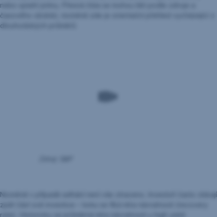
nebo splatit jistinu. Přesná čísla se mohou lišit podle zdroje a
časového období, nicméně zde je orientační přehled vycházející z
dlouhodobých průměrů:
Zdroj: S&P
Nicméně v případě selhání není vše ztraceno. Investoři často získají
zpět část své investice – tomu se říká míra návratnosti (recovery
rate). Historicky se průměrná míra návratnosti u high yield