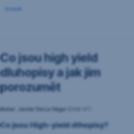
Go back
Co jsou high yield
dluhopisy a jak jim
porozumět
Autor: Javier De La Vega
(EAM AT)
Co jsou High-yield dlhopisy?