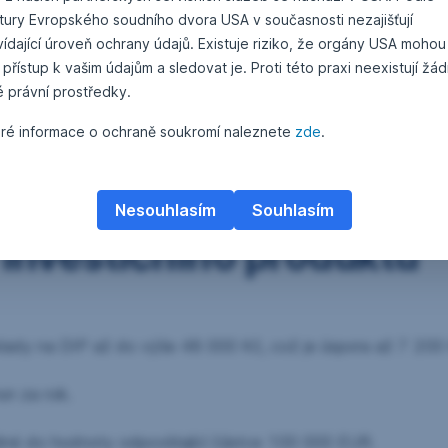
atury Evropského soudního dvora USA v současnosti nezajišťují
ídající úroveň ochrany údajů. Existuje riziko, že orgány USA mohou
 přístup k vašim údajům a sledovat je. Proti této praxi neexistují žá
é právní prostředky.
ré informace o ochraně soukromí naleznete
zde
.
Nesouhlasím
Souhlasím
nvestičního produktu
klady na DIP až do výše 48 000 Kč, což je úspora až 7 200
un za rok.
štěné do hodnoty odpovídající částce 100 000 EUR.