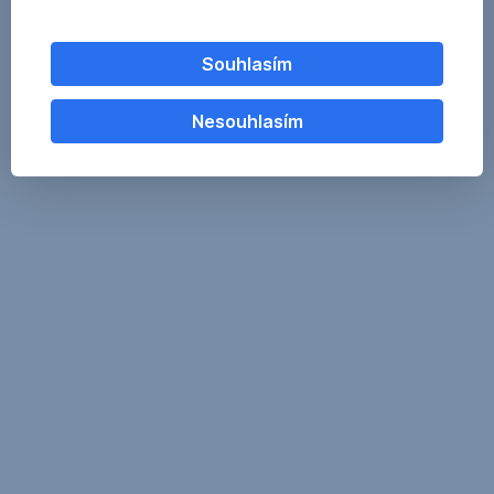
Souhlasím
Nesouhlasím